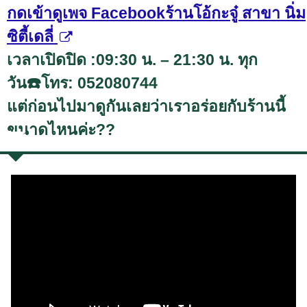
กดเข้าดูเพจ Facebookร้านโอ้กะจู๋ สาขา นิ่ม
ซิตี้เดลี่
เวลาเปิดปิด :09:30 น. – 21:30 น. ทุก
วัน☎️โทร: 052080744
แต่ก่อนไปมาดูกันเลยว่าเราอร่อยกับร้านนี้
ขนาดไหนค่ะ??