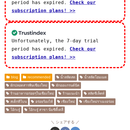
period has expired.
Check our
subscription plans! >>
Unfortunately, the 7-day trial
period has expired.
Check our
subscription plans! >>
blog
recommended
น้ำสลัดสด
น้ำสลัดโฮมเมด
ผักปลอดสารพิษเชียงใหม่
ผักออแกรนต์นิค
ร้านอาหารอร่อยๆในเชียงใหม่
ร้านแนะนำ
สลัดซีเล็คท์
สเต็กทีโบน
อร่อยร้องไห้
เชียงใหม่
เชียงใหม่ราเมงอร่อย
โอ้กะจู๋
โอ้กะจู๋ สาขา นิ่มซิตี้เดลี่
シェアする