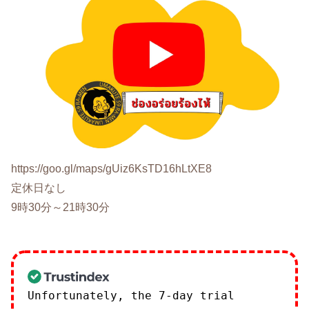
https://goo.gl/maps/gUiz6KsTD16hLtXE8
定休日なし
9時30分～21時30分
Unfortunately, the 7-day trial