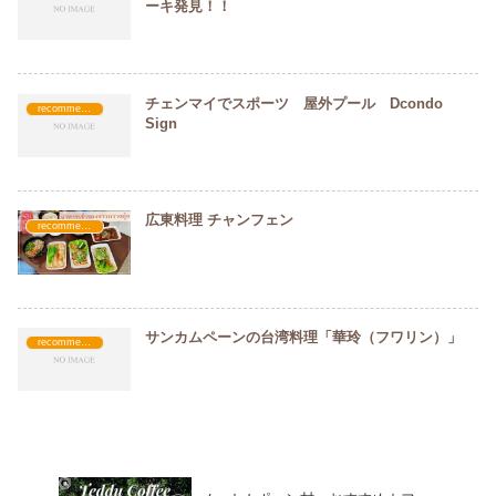
ーキ発見！！
チェンマイでスポーツ 屋外プール Dcondo
recommended
Sign
広東料理 チャンフェン
recommended
サンカムペーンの台湾料理「華玲（フワリン）」
recommended