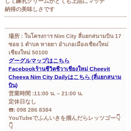
して練乳クリームがとても上品にマッチ
納得の美味しさです
場所 : ในโครงการ Nim City สี่แยกสนามบิน 17
ซอย 1 ตำบล หายยา อำเภอเมืองเชียงใหม่
เชียงใหม่ 50100
グーグルマップはこちら
Facebookร้านชีวิตชีวาเชียงใหม่ Cheevit
Cheeva Nim City Dailyはこちら (สี่แยกสนาม
บิน)
営業時間 :11:00 น. – 21:00 น.
定休日なし
☎️: 098 286 8384
YouTubeでふんいきを掴んだらレッツゴー👇
👇