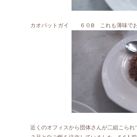
カオパットガイ ６０B これも薄味で
近くのオフィスから団体さんが二組こられ