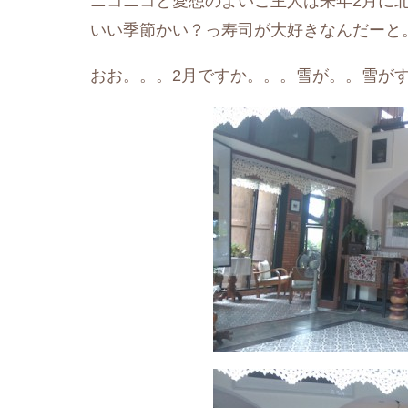
ニコニコと愛想のよいご主人は来年2月に
いい季節かい？っ寿司が大好きなんだーと
おお。。。2月ですか。。。雪が。。雪が