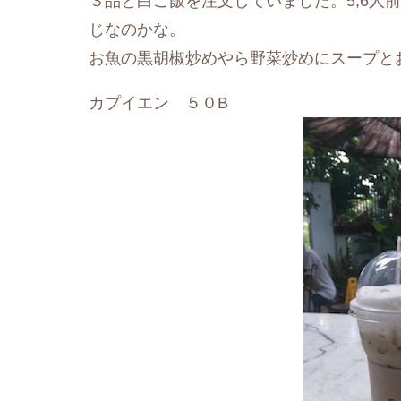
３品と白ご飯を注文していました。5,6人
じなのかな。
お魚の黒胡椒炒めやら野菜炒めにスープと
カプイエン ５０B