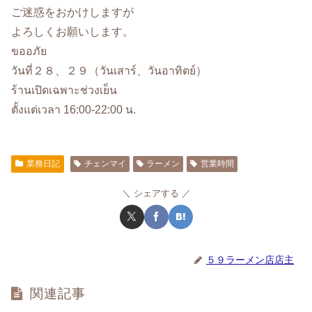
ご迷惑をおかけしますが
よろしくお願いします。
ขออภัย
วันที่２８、２９（วันเสาร์、วันอาทิตย์）
ร้านเปิดเฉพาะช่วงเย็น
ตั้งแต่เวลา 16:00-22:00 น.
業務日記
チェンマイ
ラーメン
営業時間
シェアする
５９ラーメン店店主
関連記事