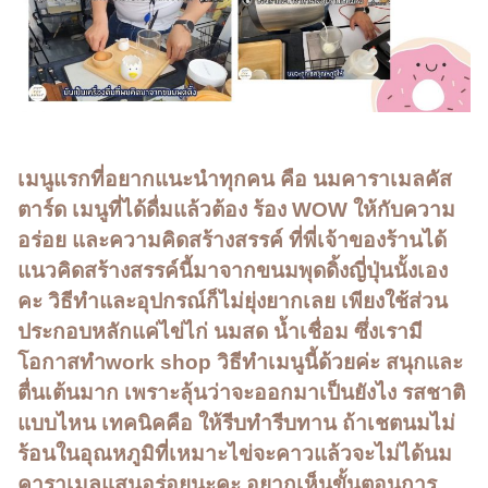
เมนูแรกที่อยากแนะนำทุกคน คือ นมคาราเมลคัส
ตาร์ด เมนูที่ได้ดื่มแล้วต้อง ร้อง WOW ให้กับความ
อร่อย และความคิดสร้างสรรค์ ที่พี่เจ้าของร้านได้
แนวคิดสร้างสรรค์นี้มาจากขนมพุดดิ้งญี่ปุ่นนั้งเอง
คะ วิธีทำและอุปกรณ์ก็ไม่ยุ่งยากเลย เพียงใช้ส่วน
ประกอบหลักแค่ไข่ไก่ นมสด น้ำเชื่อม ซึ่งเรามี
โอกาสทำwork shop วิธีทำเมนูนี้ด้วยค่ะ สนุกและ
ตื่นเต้นมาก เพราะลุ้นว่าจะออกมาเป็นยังไง รสชาติ
แบบไหน เทคนิคคือ ให้รีบทำรีบทาน ถ้าเชตนมไม่
ร้อนในอุณหภูมิที่เหมาะไข่จะคาวแล้วจะไม่ได้นม
คาราเมลแสนอร่อยนะคะ อยากเห็นขั้นตอนการ