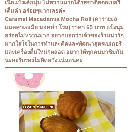
เนื้อแป้งเค้กนุ่ม ไม่หวานมากได้รสชาติสตอเบอรี่
เต็มคำ อร่อยๆมากเลยค่ะ
Caramel Macadamia Mocha Roll (คาราเมล
แมคคาเดเมีย มอคค่า โรล) ราคา 65 บาท แป้งนุ่ม
อร่อยไม่หวานมาก อยากบอกว่าเจ้าของร้านน่ารัก
มากใส่ใจในการทำและคิดและพัฒนาสูตรเบเกอรี่
และเครื่องดื่มใหม่ๆตลอด อยากให้ทุกคนมาชิมกัน
นะคะรับรองไม่ผิดหวังแน่นอนค่ะ