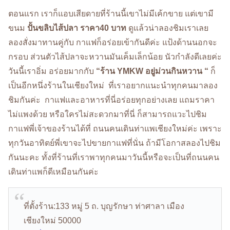
ตอนแรก เราก็แอบเสียดายที่ร้านนี้เขาไม่มีเค้กขาย แต่เขามี
ขนม
ปั้นขลิบไส้ปลา ราคา40 บาท
ดูแล้วน่าลองชิมเราเลย
ลองสั่งมาทานคู่กับ กาแฟก็อร่อยเข้ากันดีค่ะ แป้งด้านนอกจะ
กรอบ ส่วนตัวไส้ปลาจะหวานมันเค็มเล็กน้อย นัวกำลังดีเลยค่ะ
วันนี้เราอิ่ม อร่อยมากกับ
“ร้าน YMKW อยู่ม่วนกินหวาน “
ก็
เป็นอีกหนึ่งร้านในเชียงใหม่ ที่เราอยากแนะนำทุกคนมาลอง
ชิมกันค่ะ กาแฟและอาหารที่นี่อร่อยทุกอย่างเลย แถมราคา
ไม่แพงด้วย หรือใครไม่สะดวกมาที่นี่ ก็สามารถแวะไปชิม
กาแฟพี่เจ้าของร้านได้ที่ ถนนคนเดินท่าแพเชียงใหม่ค่ะ เพราะ
ทุกวันอาทิตย์พี่เขาจะไปขายกาแฟที่นั่น ถ้ามีโอกาสลองไปชิม
กันนะคะ ทั้งที่ร้านที่เราพาทุกคนมาวันนี้หรือจะเป็นที่ถนนคน
เดินท่าแพก็ดีเหมือนกันค่ะ
ที่ตั้งร้าน:133 หมู่ 5 ถ. บุญรักษา ท่าศาลา เมือง
เชียงใหม่ 50000