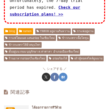
Unfortunately, the 7-day trial
period has expired.
Check our
subscription plans! >>
blog
ramen
YMKW อยู่ม่วนกินหวาน
กาแฟอยู่ม่วน
กาแฟโฮมเมด แสนอร่อย ในเชียงใหม่
ข้าวกะเพราเนื้อโคขุน
ข้าวกะเพราไส้อั่วสมุนไพร
ตั้งอยู่บน ถนน บุญรักษา ต.ท่าศาลา อำเภอเมืองเชียงใหม่
ร้านอาหารอร่อยๆในเชียงใหม่
อร่อยร้องไห้
เต้าหู้ทอดสไตล์ยูนนาน
シェアする
関連記事
ได้ออกรายการทีวีด้วย
blog