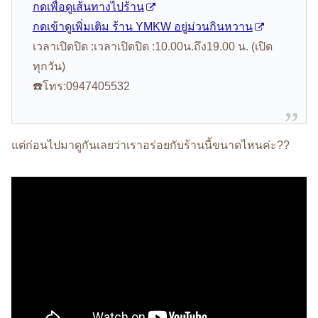
กดเพื่อดูเส้นทางไปร้าน
กดเข้าดูเพิ่มเติม ร้าน YMKW อยู่ม่วนกินหวาน
เวลาเปิดปิด :เวลาเปิดปิด :10.00น.ถึง19.00 น. (เปิด
ทุกวัน)
☎️โทร:0947405532
แต่ก่อนไปมาดูกันเลยว่าเราอร่อยกับร้านนี้ขนาดไหนค่ะ??