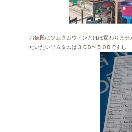
お値段はソムタムウドンとほぼ変わりませ
だいたいソムタムは３０B〜５０Bですし