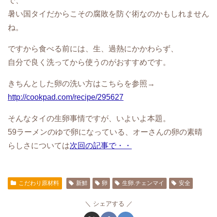
で、
暑い国タイだからこその腐敗を防ぐ術なのかもしれません
ね。
ですから食べる前には、生、過熱にかかわらず、
自分で良く洗ってから使うのがおすすめです。
きちんとした卵の洗い方はこちらを参照→
http://cookpad.com/recipe/295627
そんなタイの生卵事情ですが、いよいよ本題。
59ラーメンのゆで卵になっている、オーさんの卵の素晴
らしさについては
次回の記事で・・
こだわり原材料
新鮮
卵
生卵.チェンマイ
安全
シェアする