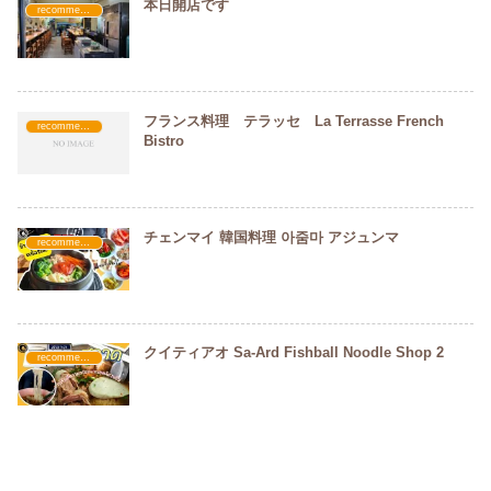
本日開店です
recommended
フランス料理 テラッセ La Terrasse French
recommended
Bistro
チェンマイ 韓国料理 아줌마 アジュンマ
recommended
クイティアオ Sa-Ard Fishball Noodle Shop 2
recommended