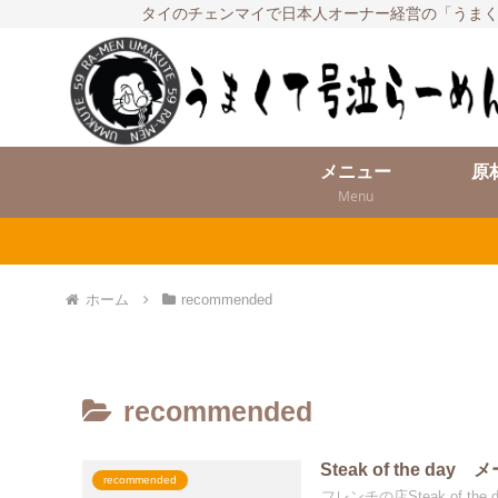
タイのチェンマイで日本人オーナー経営の「うまく
メニュー
原
Menu
ホーム
recommended
recommended
Steak of the 
recommended
フレンチの店Steak of