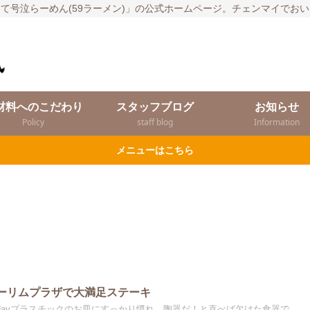
て号泣らーめん(59ラーメン)」の公式ホームページ。チェンマイでお
材料へのこだわり
スタッフブログ
お知らせ
Policy
staff blog
Information
メニューはこちら
day メーリムプラザで大満足ステーキ
 the dayプラスチックのお皿にすっかり慣れ、陶器だ！と喜べば欠けた食器で