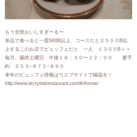
もう全部おいしすぎーるー
単品で食べると一皿500B以上、コースだと２５００B以
上するこのお店でビュッフェだと 一人 １３００B＋＋
毎月、最終土曜日 午後１８：３０〜２２：００ 要予
約 ０５３−８７２−８９０
来年のビュッフェ情報はウエブサイトで確認を！
http://www.lecrystalrestaurant.com/th/home/