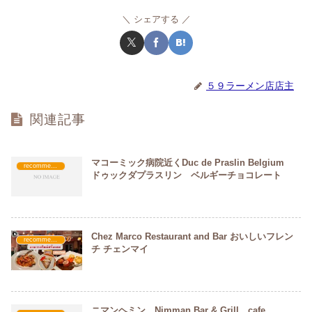
シェアする
５９ラーメン店店主
関連記事
マコーミック病院近くDuc de Praslin Belgium
recommended
ドゥックダプラスリン ベルギーチョコレート
Chez Marco Restaurant and Bar おいしいフレン
recommended
チ チェンマイ
ニマンヘミン Nimman Bar & Grill cafe