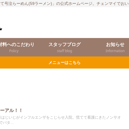
て号泣らーめん(59ラーメン)」の公式ホームページ。チェンマイでお
材料へのこだわり
スタッフブログ
お知らせ
Policy
staff blog
Information
メニューはこちら
ューアル！！
月はじいじがインフルエンザをこじらせ入院。慌てて看護にきたノンサオ
バタ...