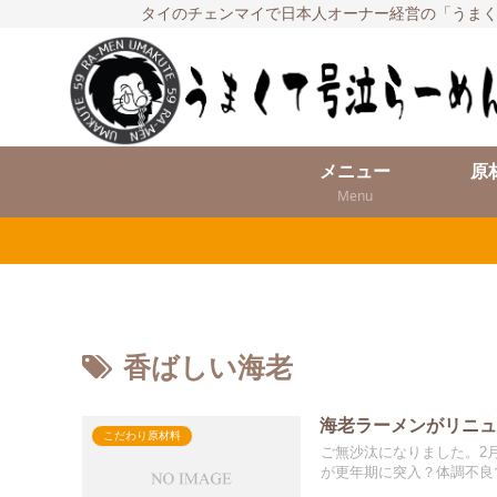
タイのチェンマイで日本人オーナー経営の「うまく
メニュー
原
Menu
香ばしい海老
海老ラーメンがリニ
こだわり原材料
ご無沙汰になりました。2
が更年期に突入？体調不良で