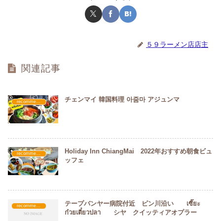
５９ラーメン店店主
関連記事
チェンマイ 韓国料理 아줌마 アジュンマ
recommended
Holiday Inn ChiangMai 2022年おすすめ朝食ビュ
recommended
ッフェ
テープバンヤー病院付近 ピン川沿い เซี๊ยะ
recommended
ก๋วยเตี๋ยวปลา シヤ クイッティアオプラー